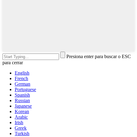
Presiona enter para buscar o ESC
para cerrar
English
French
German
Portuguese
Spanish
Russian
Japanese
Korean
Arabic
Irish
Greek
Turkish